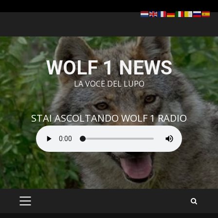
Zum
Inhalt
springen
WOLF 1 NEWS
LA VOCE DEL LUPO
STAI ASCOLTANDO WOLF 1 RADIO
PRIMÄRES
MENÜ