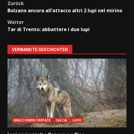
Beitragsnavigation
Zurück
Bolzano ancora all’attacco altri 2 lupi nel mirino
Weiter
Tar di Trento: abbattere i due lupi
VERWANDTE GESCHICHTEN
BRACCONIERI CREPATE
CACCIA
LUPO