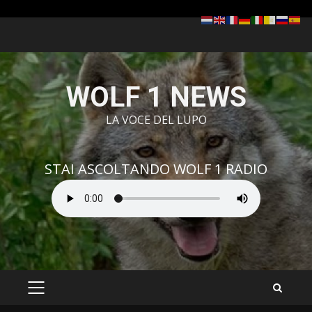
Zum
Inhalt
springen
WOLF 1 NEWS
LA VOCE DEL LUPO
STAI ASCOLTANDO WOLF 1 RADIO
PRIMÄRES
MENÜ