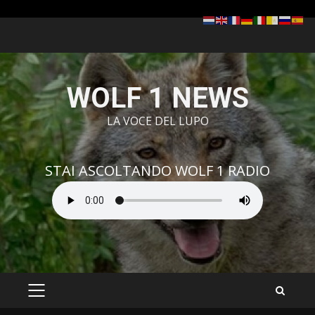
Zum
Inhalt
springen
WOLF 1 NEWS
LA VOCE DEL LUPO
STAI ASCOLTANDO WOLF 1 RADIO
PRIMÄRES
MENÜ