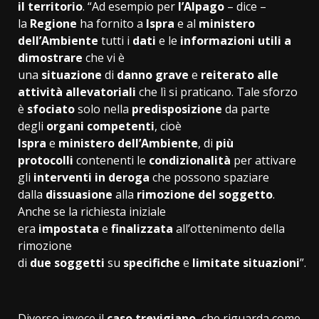
il
territorio
. “Ad esempio per
l’Alpago
– dice –
la
Regione
ha fornito a
Ispra
e al
ministero
dell’Ambiente
tutti i
dati
e le
informazioni
utili a
dimostrare
che vi è
una
situazione
di
danno
grave
e
reiterato
alle
attività allevatoriali
che lì si praticano. Tale sforzo
è
sfociato
solo nella
predisposizione
da parte
degli
organi competenti
, cioè
Ispra
e
ministero
dell’Ambiente
, di
più
protocolli
contenenti le
condizionalità
per attivare
gli
interventi
in deroga
che possono spaziare
dalla
dissuasione
alla
rimozione del soggetto
.
Anche se la richiesta iniziale
era
impostata
e
finalizzata
all’ottenimento della
rimozione
di
due
soggetti
su
specifiche
e
limitate
situazioni
”.
Diverso invece il
caso trevigiano
, che riguarda come