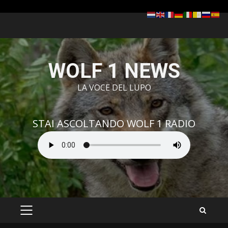
Zum
Inhalt
springen
WOLF 1 NEWS
LA VOCE DEL LUPO
STAI ASCOLTANDO WOLF 1 RADIO
PRIMÄRES
MENÜ