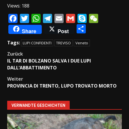
Views: 188
Facebook
Twitter
WhatsApp
Telegram
Email
Gmail
Skype
WeCha
Condividi
Share
Post
Tags:
LUPI CONFIDENTI
TREVISO
Veneto
Beitragsnavigation
Zurück
IL TAR DI BOLZANO SALVA I DUE LUPI
DALL’ABBATTIMENTO
Weiter
PROVINCIA DI TRENTO, LUPO TROVATO MORTO
VERWANDTE GESCHICHTEN